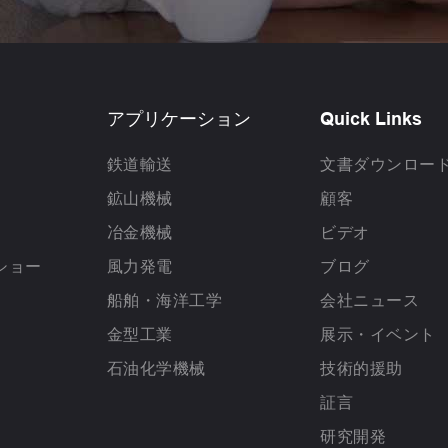
アプリケーション
Quick Links
鉄道輸送
文書ダウンロー
鉱山機械
顧客
冶金機械
ビデオ
ショー
風力発電
ブログ
船舶・海洋工学
会社ニュース
金型工業
展示・イベント
石油化学機械
技術的援助
証言
研究開発