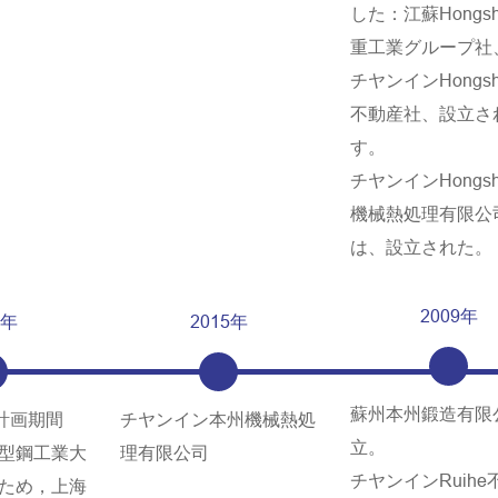
した：江蘇Hongsh
重工業グループ社
チヤンインHongsh
不動産社、設立さ
す。
チヤンインHongsh
機械熱処理有限公
は、設立された。
2009年
6年
2015年
蘇州本州鍛造有限
年計画期間
チヤンイン本州機械熱処
立。
型鋼工業大
理有限公司
チヤンインRuihe
ため，上海