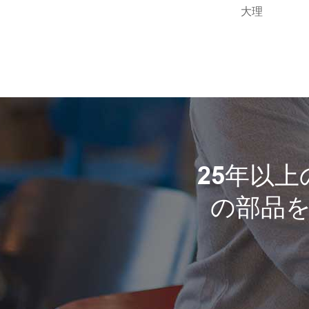
大理
25年以
の部品