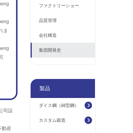
eng
ファクトリーショー
、
品質管理
eng
れま
会社構造
eng
集団開発史
司
製品
ダイス鋼（鋳型鋼）
公司設
カスタム鍛造
不動産