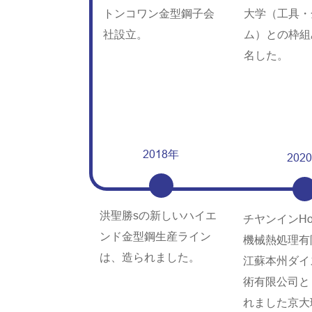
トンコワン金型鋼子会
大学（工具・
社設立。
ム）との枠組
名した。
2018年
202
洪聖勝sの新しいハイエ
チヤンインHon
ンド金型鋼生産ライン
機械熱処理有
は、造られました。
江蘇本州ダイ
術有限公司と
れました京大