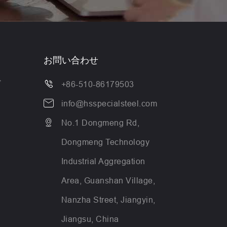
お問い合わせ
ド

+86-510-86179503

info@hsspecialsteel.com

No.1 Dongmeng Rd,
Dongmeng Technology
Industrial Aggregation
Area, Guanshan Village,
Nanzha Street, Jiangyin,
Jiangsu, China