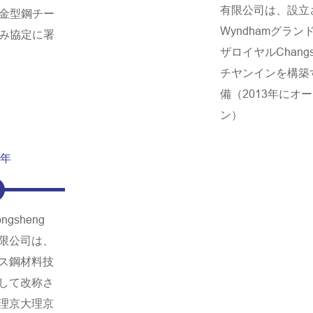
有限公司は、設立
金型鋼チー
Wyndhamグラン
み協定に署
ザロイヤルChangs
チヤンインを構築
備（2013年にオ
ン）
0年
gsheng
限公司は、
ス鋼材料技
して改称さ
理京大理京