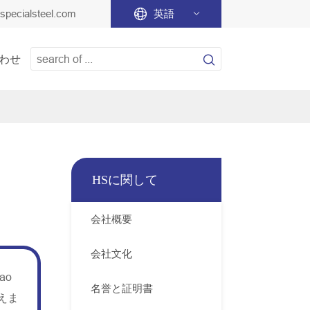
specialsteel.com

英語


わせ
HSに関して
会社概要
会社文化
ao
名誉と証明書
えま