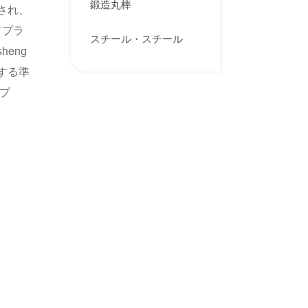
鍛造丸棒
され、
ドプラ
スチール・スチール
heng
する準
ープ